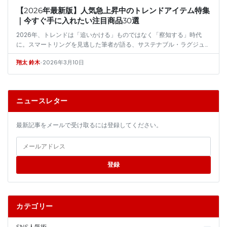
【2026年最新版】人気急上昇中のトレンドアイテム特集
｜今すぐ手に入れたい注目商品30選
2026年、トレンドは「追いかける」ものではなく「察知する」時代
に。スマートリングを見逃した筆者が語る、サステナブル・ラグジュア
リーと没入型ウェアラブルという二大潮流の本質。一過性のバズではな
•
2026年3月10日
翔太 鈴木
く、数年…
ニュースレター
最新記事をメールで受け取るには登録してください。
登録
カテゴリー
SNS人気術