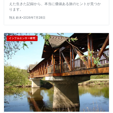
えた生きた記録から、本当に価値ある旅のヒントが見つか
ります。
翔太 鈴木
•
2026年7月28日
インフルエンサー研究