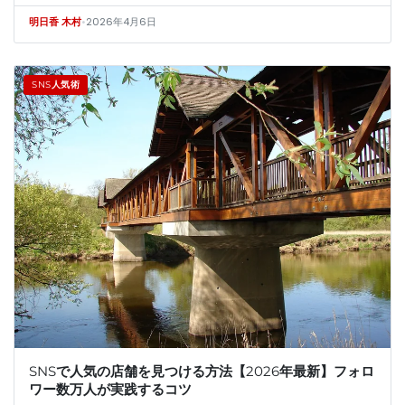
ルだけでプロ級の分析は可能だ。数十万円を無駄にした私が、毎日使う
•
2026年4月6日
明日香 木村
実践的…
SNS人気術
SNSで人気の店舗を見つける方法【2026年最新】フォロ
ワー数万人が実践するコツ