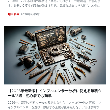
2026年、バズる動画の秘密は「共感」ではなく「行動喚起」にありま
す。最初の0.5秒で勝負が決まる時代、完璧な編集より人間らしい熱量
が重要です。初心者が月10万再生を達成するための具体的なパターン
•
2026年4月10日
翔太 鈴木
と、…
【2026年最新版】インフルエンサー分析に使える無料ツ
ール15選｜初心者でも簡単
2026年、高額な有料ツールを契約しながら「フォロワー数と直感」で
インフルエンサーを選び、惨敗する企業が後を絶たない。実は無料ツー