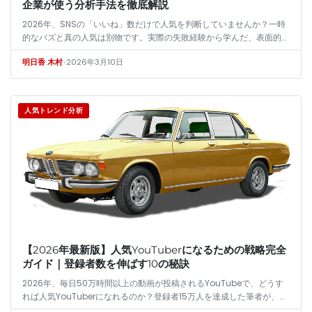
企業が使う分析手法を徹底解説
2026年、SNSの「いいね」数だけで人気を判断していませんか？一時
的なバズと真の人気は別物です。実際の失敗経験から学んだ、表面的な
数字に惑わされず、持続可能な支持を測るための5つの核心的指標を、
•
2026年3月10日
明日香 木村
具体…
人気トレンド分析
【2026年最新版】人気YouTuberになるための戦略完全
ガイド｜登録者数を伸ばす10の秘訣
2026年、毎日50万時間以上の動画が投稿されるYouTubeで、どうす
れば人気YouTuberになれるのか？登録者15万人を達成した筆者が、運
や才能ではなく「再現性のある戦略」を実体験から解説。ニッ…