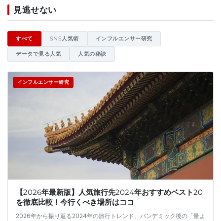
Ninki - 日本のトレンド、文
見逃せない
すべて
SNS人気術
インフルエンサー研究
データで見る人気
人気の秘訣
インフルエンサー研究
【2026年最新版】人気旅行先2024年おすすめベスト20
を徹底比較！今行くべき場所はココ
2026年から振り返る2024年の旅行トレンド。パンデミック後の「量よ