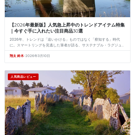
【2026年最新版】人気急上昇中のトレンドアイテム特集
｜今すぐ手に入れたい注目商品30選
2026年、トレンドは「追いかける」ものではなく「察知する」時代
に。スマートリングを見逃した筆者が語る、サステナブル・ラグジュア
リーと没入型ウェアラブルという二大潮流の本質。一過性のバズではな
•
2026年3月10日
翔太 鈴木
く、数年…
人気商品レビュー