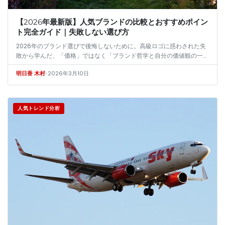
【2026年最新版】人気ブランドの比較とおすすめポイン
ト完全ガイド｜失敗しない選び方
2026年のブランド選びで後悔しないために。高級ロゴに惑わされた失
敗から学んだ、「価格」ではなく「ブランド哲学と自分の価値観の一
致」を見極める実践的な比較手法を紹介。持続可能性、パーソナライゼ
•
2026年3月10日
明日香 木村
ーション…
人気トレンド分析