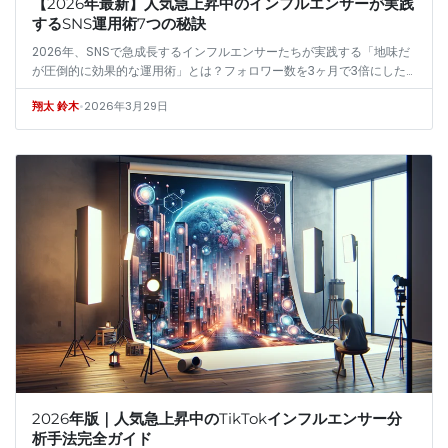
【2026年最新】人気急上昇中のインフルエンサーが実践
するSNS運用術7つの秘訣
2026年、SNSで急成長するインフルエンサーたちが実践する「地味だ
が圧倒的に効果的な運用術」とは？フォロワー数を3ヶ月で3倍にした
筆者が、数十名へのインタビューとデータ分析から解き明かす、量では
•
2026年3月29日
翔太 鈴木
なく…
2026年版｜人気急上昇中のTikTokインフルエンサー分
析手法完全ガイド