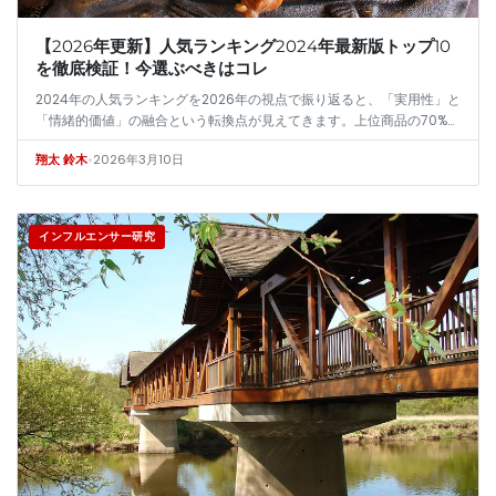
【2026年更新】人気ランキング2024年最新版トップ10
を徹底検証！今選ぶべきはコレ
2024年の人気ランキングを2026年の視点で振り返ると、「実用性」と
「情緒的価値」の融合という転換点が見えてきます。上位商品の70%が
持続可能性やメンタルヘルスなど社会的価値と結びつき、その成功の
•
2026年3月10日
翔太 鈴木
鍵…
インフルエンサー研究