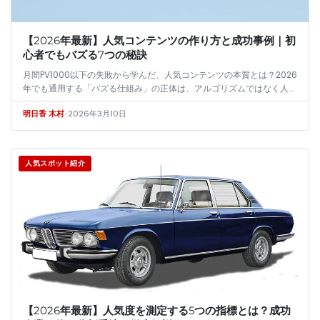
【2026年最新】人気コンテンツの作り方と成功事例｜初
心者でもバズる7つの秘訣
月間PV1000以下の失敗から学んだ、人気コンテンツの本質とは？2026
年でも通用する「バズる仕組み」の正体は、アルゴリズムではなく人間
の強烈な感情を揺さぶること。共感ではなく驚き・怒り・憧れを生み
•
2026年3月10日
明日香 木村
出…
人気スポット紹介
【2026年最新】人気度を測定する5つの指標とは？成功