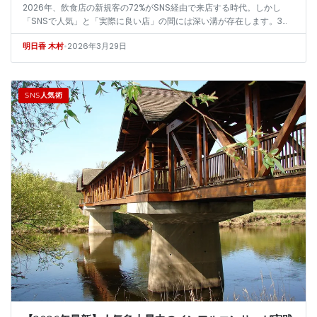
2026年、飲食店の新規客の72%がSNS経由で来店する時代。しかし
「SNSで人気」と「実際に良い店」の間には深い溝が存在します。3年
間で数百店舗を分析した筆者が、バズに惑わされず本当に価値ある店を
•
2026年3月29日
明日香 木村
見…
SNS人気術