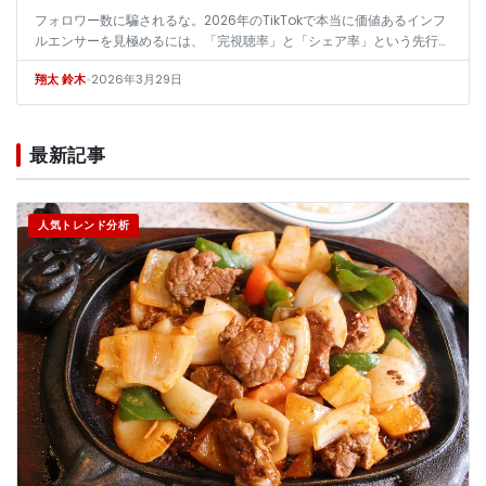
フォロワー数に騙されるな。2026年のTikTokで本当に価値あるインフ
ルエンサーを見極めるには、「完視聴率」と「シェア率」という先行指
標を追え。数百のアカウント分析から導いた、急成長を予測する実践
•
2026年3月29日
翔太 鈴木
的…
最新記事
人気トレンド分析