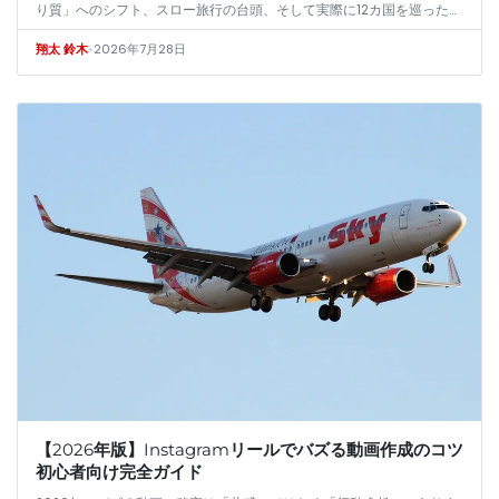
り質」へのシフト、スロー旅行の台頭、そして実際に12カ国を巡った旅
行ブロガーが語る、データだけでは見えない「なぜその場所が選ばれ
•
2026年7月28日
翔太 鈴木
た…
【2026年版】Instagramリールでバズる動画作成のコツ
初心者向け完全ガイド