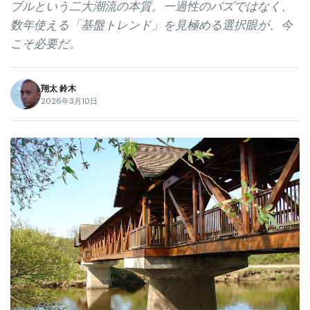
ブルという二大潮流の本質。一過性のバズではなく、
数年使える「基盤トレンド」を見極める選択眼が、今
こそ必要だ。
翔太 鈴木
2026年3月10日