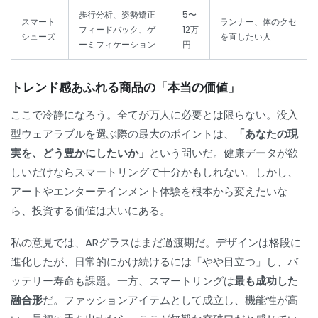
歩行分析、姿勢矯正
5〜
スマート
ランナー、体のクセ
フィードバック、ゲ
12万
シューズ
を直したい人
ーミフィケーション
円
トレンド感あふれる商品の「本当の価値」
ここで冷静になろう。全てが万人に必要とは限らない。没入
型ウェアラブルを選ぶ際の最大のポイントは、
「あなたの現
実を、どう豊かにしたいか」
という問いだ。健康データが欲
しいだけならスマートリングで十分かもしれない。しかし、
アートやエンターテインメント体験を根本から変えたいな
ら、投資する価値は大いにある。
私の意見では、ARグラスはまだ過渡期だ。デザインは格段に
進化したが、日常的にかけ続けるには「やや目立つ」し、バ
ッテリー寿命も課題。一方、スマートリングは
最も成功した
融合形
だ。ファッションアイテムとして成立し、機能性が高