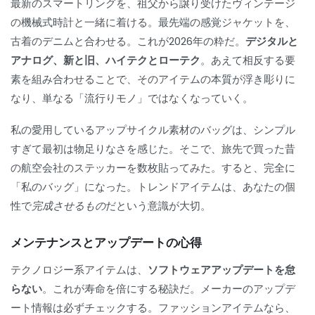
最新のスマートリングを、祖父から譲り受けたヴィンテージ
の機械式時計と一緒に着ける。最先端の感覚ジャケットを、
古着のデニムと合わせる。これが2026年の粋だ。
デジタルと
アナログ、新と旧、ハイテクとローテク
。あえて相反する要
素を組み合わせることで、そのアイテムの本質が浮き彫りに
なり、単なる「流行りモノ」ではなくなっていく。
私の愛用しているアップサイクル素材のバッグは、シンプル
すぎて最初は物足りなさを感じた。そこで、旅先で買った昔
の航空会社のステッカーを数枚貼ってみた。すると、完全に
「私のバッグ」になった。トレンドアイテムは、あなたの個
性で
完成させるもの
だという意識が大切。
メンテナンスとアップデートの心得
テクノロジー系アイテムは、
ソフトウェアアップデートを怠
らない
。これが寿命を倍にする秘訣だ。メーカーのアップデ
ート情報は必ずチェックする。ファッションアイテムなら、