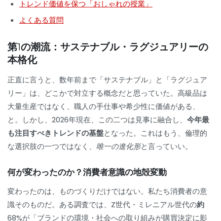
トレンド価値を保つ「おしゃれの授業」
よくある質問
第1の潮流：サステナブル・ラグジュアリーの
本格化
正直に言うと、数年前まで「サステナブル」と「ラグジュア
リー」は、どこかで対立する概念だと思っていた。高級品は
大量生産ではなく、職人の手仕事や希少性に価値がある、
と。しかし、2026年現在、この二つは見事に融合し、
今年最
も注目すべきトレンドの基盤
となった。これはもう、倫理的
な選択肢の一つではなく、
唯一の進化形
と言っていい。
何が変わったのか？消費者意識の地殻変動
変わったのは、ものづくりだけではない。私たち消費者の意
識そのものだ。ある調査では、Z世代・ミレニアル世代の
約
68%
が「ブランドの環境・社会への取り組みが購買決定に影