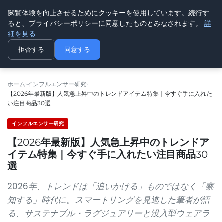
閲覧体験を向上させるためにクッキーを使用しています。続行す
ninki
ると、プライバシーポリシーに同意したものとみなされます。
詳
人気トレンド
細を見る
拒否する
同意する
ホーム
インフルエンサー研究
【2026年最新版】人気急上昇中のトレンドアイテム特集｜今すぐ手に入れた
い注目商品30選
インフルエンサー研究
【2026年最新版】人気急上昇中のトレンドア
イテム特集｜今すぐ手に入れたい注目商品30
選
2026年、トレンドは「追いかける」ものではなく「察
知する」時代に。スマートリングを見逃した筆者が語
る、サステナブル・ラグジュアリーと没入型ウェアラ