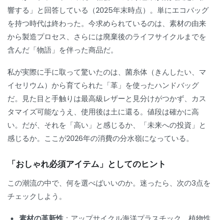
響する」と回答している（2025年末時点）。単にエコバッグ
を持つ時代は終わった。今求められているのは、素材の由来
から製造プロセス、さらには廃棄後のライフサイクルまでを
含んだ「物語」を伴った商品だ。
私が実際に手に取って驚いたのは、菌糸体（きんしたい、マ
イセリウム）から育てられた「革」を使ったハンドバッグ
だ。見た目と手触りは最高級レザーと見分けがつかず、カス
タマイズ可能なうえ、使用後は土に還る。値段は確かに高
い。だが、それを「高い」と感じるか、「未来への投資」と
感じるか。ここが2026年の消費の分水嶺になっている。
「おしゃれ必須アイテム」としてのヒント
この潮流の中で、何を選べばいいのか。迷ったら、次の3点を
チェックしよう。
素材の革新性
：アップサイクル海洋プラスチック、植物性