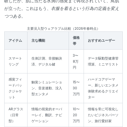
験したが、肌に当たる水滴の感覚まで再現されていて、鳥肌
が立った。これはもう、
衣服を着るという行為の定義を変え
つつある
。
主要没入型ウェアラブル比較（2026年春時点）
価格
アイテム
主な機能
おすすめユーザー
帯
3〜
スマート
生体計測、非接触決
データ駆動型健康管
8万
リング
済、デジタル鍵
理派、ミニマリスト
円
感覚フィ
ハードコアゲーマ
触覚シミュレーショ
15〜
ードバッ
ー、新しいエンタメ
ン、音楽連動、没入
30
クジャケ
体験求めるクリエイ
型エンタメ
万円
ット
ター
ARグラス
情報の視覚的オーバ
10〜
情報を常に可視化し
（日常
ーレイ、翻訳、ナビ
20
たいビジネスパーソ
型）
ゲーション
万円
ン、旅行愛好家