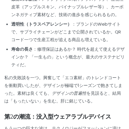
皮革（アップルスキン、パイナップルレザー等）、カーボ
ンネガティブ素材など、技術の進歩を感じられるもの。
透明性（トラスペアレンシー）
：ブランドのWebサイト
で、サプライチェーンがどこまで公開されているか。QR
コード一つで生産工程が追える商品も増えている。
寿命の長さ
：修理保証はあるか？ 時代を超えて使えるデザ
インか？ 「一生もの」という概念が、最大のサステナビリ
ティだ。
私の失敗談を一つ。興奮して「エコ素材」のトレンドコート
を衝動買いしたが、デザインが極端で1シーズンで飽きてしま
った。素材は良くても、
デザインの普遍性
を見誤ると、結局
は「もったいない」を生む。肝に銘じている。
第2の潮流：没入型ウェアラブルデバイス
もう一つの巨大な波は、テクノロジーがファッションに溶け