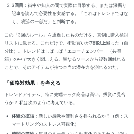
3回目
：街中や知人の間で実際に目撃する、または深掘り
記事を読んで必要性を実感する。「これはトレンドではな
く、
潮流の一部
だ」と判断する。
この「3回のルール」を通過したものだけを、真剣に購入検討
リストに載せる。これだけで、衝動買いが
7割以上
減った（自
分比）。トレンドはしばしば「エコーチェンバー」（共鳴
箱）の中で大きく聞こえる。異なるソースから複数回触れる
ことで、そのアイテムが持つ本当の潜在力を測れるのだ。
「価格対効果」を考える
トレンドアイテム、特に先端テック商品は高い。投資に見合
うか？ 私は次のように考えている。
体験の拡張
：新しい感覚や便利さを得られるか？（例：ス
マートリングのストレス可視化）
時間の節約
：毎日のルーティンを効率化できるか？（例：